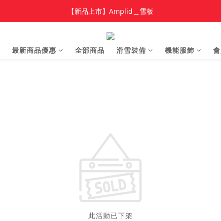
加入新會員 領$100 購物金，首單享免運🚛
【新品上市】Amplid＿雪板
【新品上市】雪季商品
最新商品優惠
全部商品
滑雪裝備
機能服飾
會
加入新會員 領$100 購物金，首單享免運🚛
此活動已下架