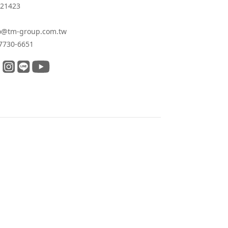
21423
o@tm-group.com.tw
7730-6651