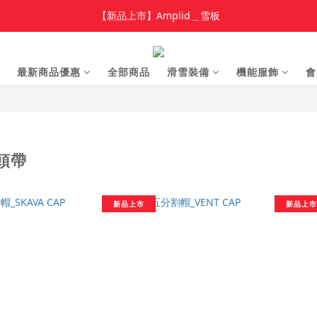
【新品上市】Amplid＿雪板
加入新會員 領$100 購物金，首單享免運🚛
【新品上市】雪季商品
加入新會員 領$100 購物金，首單享免運🚛
最新商品優惠
全部商品
滑雪裝備
機能服飾
會
頭帶
新品上市
新品上市