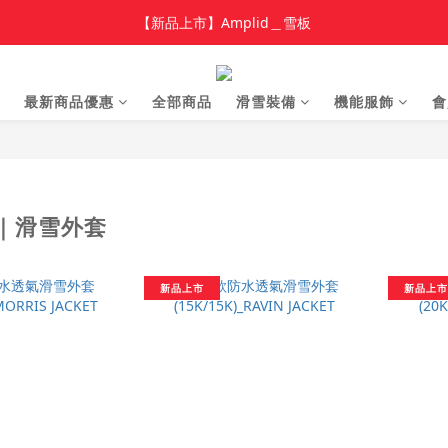
加入新會員 領$100 購物金，首單享免運🚛
【新品上市】Amplid＿雪板
【新品上市】雪季商品
最新商品優惠
全部商品
滑雪裝備
機能服飾
會
加入新會員 領$100 購物金，首單享免運🚛
｜滑雪外套
新品上市
新品上市