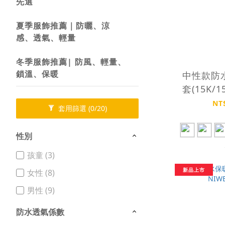
先選
夏季服飾推薦｜防曬、涼
感、透氣、輕量
冬季服飾推薦| 防風、輕量、
鎖溫、保暖
中性款防
套(15K/1
JA
NT
套用篩選
(0/20)
性別
孩童 (3)
新品上市
女性 (8)
男性 (9)
防水透氣係數