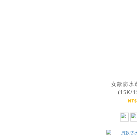
女款防水
(15K/1
JA
NT$