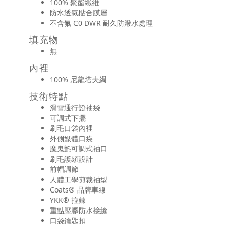
100% 聚酯纖維
防水透氣貼合膜層
不含氟 C0 DWR 耐久防潑水處理
填充物
無
內裡
100% 尼龍塔夫綢
技術特點
滑雪通行證袖袋
可調式下擺
刷毛口袋內裡
外側媒體口袋
魔鬼氈可調式袖口
刷毛護頦設計
前帽調節
人體工學剪裁袖型
Coats® 品牌車線
YKK® 拉鍊
重點壓膠防水接縫
口袋鑰匙扣