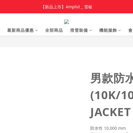
加入新會員 領$100 購物金，首單享免運🚛
【新品上市】Amplid＿雪板
【新品上市】雪季商品
最新商品優惠
全部商品
滑雪裝備
機能服飾
會
加入新會員 領$100 購物金，首單享免運🚛
男款防
(10K/1
JACKET
防水性 10,000 mm