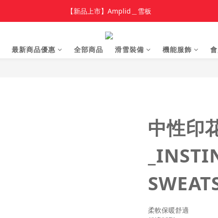
加入新會員 領$100 購物金，首單享免運🚛
【新品上市】Amplid＿雪板
【新品上市】雪季商品
最新商品優惠
全部商品
滑雪裝備
機能服飾
會
加入新會員 領$100 購物金，首單享免運🚛
中性印
_INSTI
SWEAT
柔軟保暖舒適