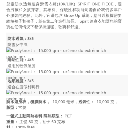
兒童防水透氣連身滑雪衣褲(10K/10K)_SPIRIT ONE PIECE，適
合男孩和女孩穿著。其布料、保暖性和功能均源自於我們多​​年戶
外服裝的經驗。此外，它還包含 Grow-Up 系統，您可以根據需要
縮短袖子和褲子，並在第二年進行加長。 Spirit 連身衣能讓您的寶
寶在任何情況下都保持溫暖、乾爽和舒適。
防水透氣：3/5
防雪及中風
隔熱性能：4/5
適用於較低溫度
地形難度：3/5
適合在度假村騎行
防水連身衣，
覆膜防水，
透氣性：
10,000 毫米，
10,000 克，
版型：
常規
一體式主動隔熱
布料 隔熱類型：
PET
重量：
主體 80 克，袖子 60 克布
料：
100% 聚酯