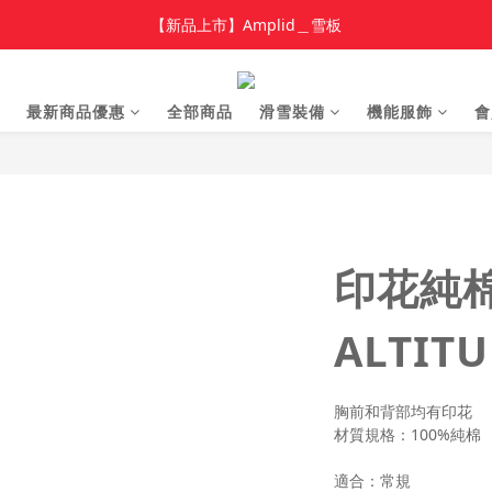
加入新會員 領$100 購物金，首單享免運🚛
【新品上市】Amplid＿雪板
【新品上市】雪季商品
最新商品優惠
全部商品
滑雪裝備
機能服飾
會
加入新會員 領$100 購物金，首單享免運🚛
印花純
ALTITU
胸前和背部均有印花
材質規格：100%純棉
適合：常規