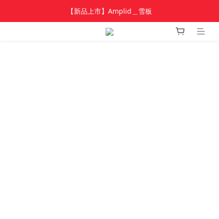
加入新會員 領$100 購物金，首單享免運🚛
【新品上市】雪季商品
加入新會員 領$100 購物金，首單享免運🚛