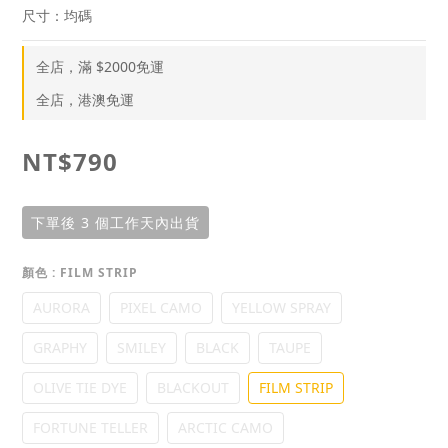
尺寸：均碼
全店，滿 $2000免運
全店，港澳免運
NT$790
下單後 3 個工作天內出貨
顏色
: FILM STRIP
AURORA
PIXEL CAMO
YELLOW SPRAY
GRAPHY
SMILEY
BLACK
TAUPE
OLIVE TIE DYE
BLACKOUT
FILM STRIP
FORTUNE TELLER
ARCTIC CAMO