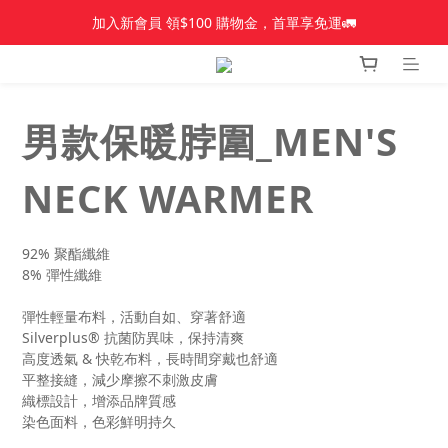
加入新會員 領$100 購物金，首單享免運🚛
加入新會員 領$100 購物金，首單享免運🚛
【新品上市】Amplid＿雪板
【新品上市】雪季商品
男款保暖脖圍_MEN'S
加入新會員 領$100 購物金，首單享免運🚛
NECK WARMER
92% 聚酯纖維
8% 彈性纖維
彈性輕量布料，活動自如、穿著舒適
Silverplus® 抗菌防異味，保持清爽
高度透氣 & 快乾布料，長時間穿戴也舒適
平整接縫，減少摩擦不刺激皮膚
織標設計，增添品牌質感
染色面料，色彩鮮明持久