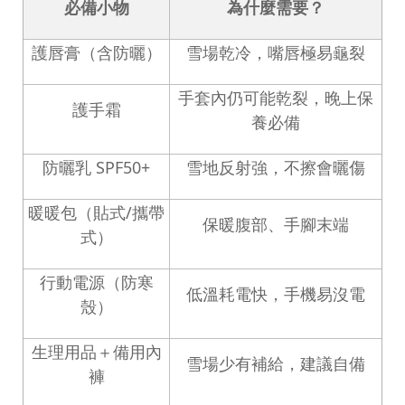
必備小物
為什麼需要？
護唇膏（含防曬）
雪場乾冷，嘴唇極易龜裂
手套內仍可能乾裂，晚上保
護手霜
養必備
防曬乳
SPF50+
雪地反射強，不擦會曬傷
暖暖包（貼式
/
攜帶
保暖腹部、手腳末端
式）
行動電源（防寒
低溫耗電快，手機易沒電
殼）
生理用品＋備用內
雪場少有補給，建議自備
褲