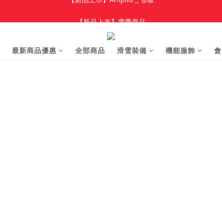
加入新會員 領$100 購物金，首單享免運🚛
【新品上市】雪季商品
加入新會員 領$100 購物金，首單享免運🚛
最新商品優惠
全部商品
滑雪裝備
機能服飾
會