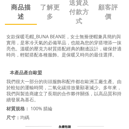
送貨及
商品描
了解更
顧客評
付款方
述
多
價
式
女款保暖毛帽_BUNA BEANIE，女士無簷便帽兼具簡約與
實用，是寒冷天氣的必備單品，也能為您的穿搭增添一抹
亮色。溫暖的壓克力材質搭配經典的翻邊設計，確保舒適
時尚，輕鬆搭配各種服飾。是保暖又時尚的最佳選擇。
本產品產自歐盟
我們很大一部分的街頭服飾和配件都在歐洲工廠生產。由
於較短的運輸時間，二氧化碳排放量顯著減少。多年來，
我們與製造商建立了長期的合作夥伴關係，以高品質和持
續發展為基石。
材質規格：
100% 腈綸
尺寸：
均碼