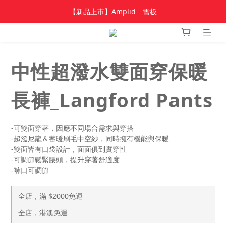
加入新會員 領$100 購物金，首單享免運🚛
【新品上市】Amplid＿雪板
【新品上市】雪季商品
加入新會員 領$100 購物金，首單享免運🚛
中性超潑水雙面穿保暖
長褲_Langford Pants
-可雙面穿著，因應不同場合需求與穿搭
-超潑尼龍＆蓄暖刷毛中空紗，同時擁有機能與保暖
-雙面皆有口袋設計，面面俱到實穿性
-可調節鬆緊腰頭，提升穿著舒適度
-褲口可調節
全店，滿 $2000免運
全店，港澳免運