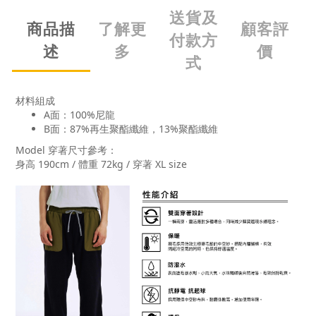
送貨及
商品描
了解更
顧客評
付款方
述
多
價
式
材料組成
A面：100%尼龍
B面：87%再生聚酯纖維，13%聚酯纖維
Model
穿著尺寸參考：
身高
190cm /
體重
72kg /
穿著
XL size