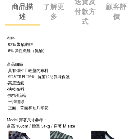
送貨及
商品描
了解更
顧客評
付款方
述
多
價
式
布料
-92% 聚酯纖維
-8% 彈性纖維（氨綸）
產品細節
-具有彈性且輕盈的布料
-SILVERPLUS® - 抗菌和防異味保護
-高度透氣
-快乾布料
-拇指孔設計
-平滑縫線
-正面、背面和袖片印花
Model 穿著尺寸參考：
168cm /
51kg /
M size
身高
體重
穿著