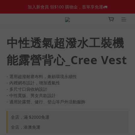
加入新會員 領$100 購物金，首單享免運🚛
加入新會員 領$100 購物金，首單享免運🚛
【新品上市】Amplid＿雪板
【新品上市】雪季商品
中性透氣超潑水工裝機
加入新會員 領$100 購物金，首單享免運🚛
能露營背心_Cree Vest
- 選用超潑耐磨布料，兼顧環境永續性
- 內裡網布設計，增加透氣性
- 多尺寸口袋收納設計
- 中性寬版、男女共款設計
- 適用於露營、健行、登山等戶外活動服飾
全店，滿 $2000免運
全店，港澳免運