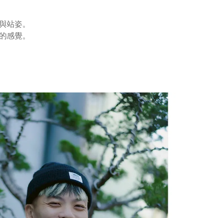
與站姿。
的感覺。