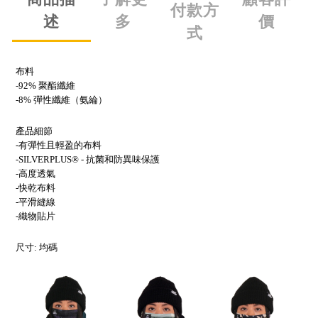
付款方
述
多
價
式
布料
-92% 聚酯纖維
-8% 彈性纖維（氨綸）
產品細節
-有彈性且輕盈的布料
-SILVERPLUS® - 抗菌和防異味保護
-高度透氣
-快乾布料
-平滑縫線
-織物貼片
尺寸: 均碼